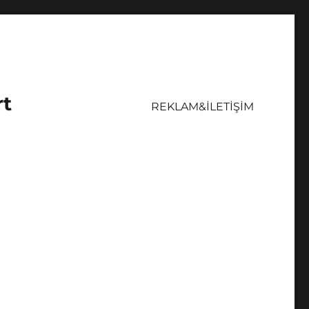
rt
REKLAM&İLETİŞİM