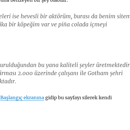
Şuna benzeyen bir şey olabilir:
eleri ise hevesli bir aktörüm, burası da benim site
ika bir köpeğim var ve piña colada içmeyi
kurulduğundan bu yana kaliteli şeyler üretmektedir
rması 2.000 üzerinde çalışanı ile Gotham şehri
ktadır.
e
Başlangıç ekranına
gidip bu sayfayı silerek kendi