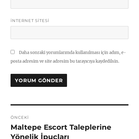
İNTERNET SITESI
Daha sonraki yorumlarımda kullanılması için adım, e-
posta adresim ve site adresim bu tarayıcıya kaydedilsin.
Yazı
ÖNCEKI
gezinmesi
Maltepe Escort Taleplerine
Önceki
yazı:
Yönelik İpuçları